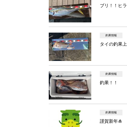
ブリ！！ヒラ
釣果情報
タイの釣果上
釣果情報
釣果！！
釣果情報
謹賀新年🎍