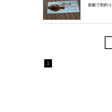
新艇で初釣り
1