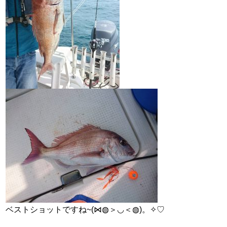
ベストショットですね~(⋈◍＞◡＜◍)。✧♡