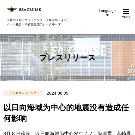
Language
MENU
天草のイルカウォッチング・天草宝島ライン
ボート免許・中古艇販売のシークルーズ
プレスリリース
2024.08.09
イルカウォッチング
以日向海域为中心的地震没有造成任
何影响
8月 8 日傍晚，以日向海域为中心发生了 7.1 级地震，宫崎县